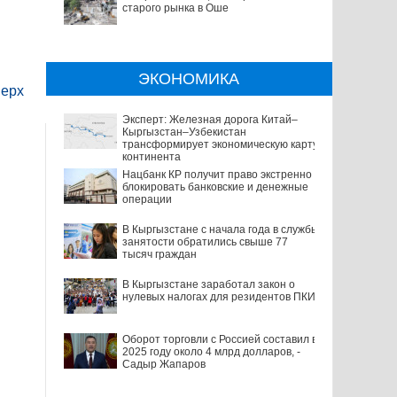
старого рынка в Оше
ЭКОНОМИКА
ерх
Эксперт: Железная дорога Китай–
Кыргызстан–Узбекистан
трансформирует экономическую карту
континента
Нацбанк КР получит право экстренно
блокировать банковские и денежные
операции
В Кыргызстане с начала года в службы
занятости обратились свыше 77
тысяч граждан
В Кыргызстане заработал закон о
нулевых налогах для резидентов ПКИ
Оборот торговли с Россией составил в
2025 году около 4 млрд долларов, -
Садыр Жапаров