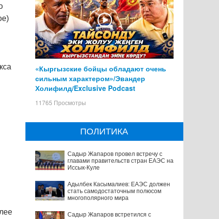
о
ое)
кса
«Кыргызские бойцы обладают очень
сильным характером»/Эвандер
Холифилд/Exclusive Podcast
11765 Просмотры
ПОЛИТИКА
Садыр Жапаров провел встречу с
главами правительств стран ЕАЭС на
Иссык-Куле
Адылбек Касымалиев: ЕАЭС должен
стать самодостаточным полюсом
многополярного мира
олее
Садыр Жапаров встретился с