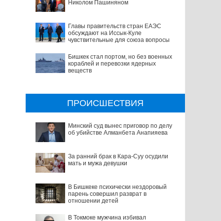
Николом Пашиняном
Главы правительств стран ЕАЭС
обсуждают на Иссык-Куле
чувствительные для союза вопросы
Бишкек стал портом, но без военных
кораблей и перевозки ядерных
веществ
ПРОИСШЕСТВИЯ
Минский суд вынес приговор по делу
об убийстве Алманбета Анапияева
За ранний брак в Кара-Суу осудили
мать и мужа девушки
В Бишкеке психически нездоровый
парень совершил разврат в
отношении детей
В Токмоке мужчина избивал