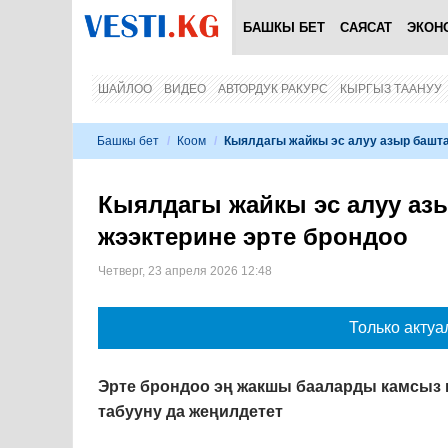
БАШКЫ БЕТ
САЯСАТ
ЭКОН
ШАЙЛОО
ВИДЕО
АВТОРДУК РАКУРС
КЫРГЫЗ ТААНУУ
Башкы бет
/
Коом
/
Кыялдагы жайкы эс алуу азыр башта
Кыялдагы жайкы эс алуу аз
жээктерине эрте брондоо
Четверг, 23 апреля 2026 12:48
Только актуа
Эрте брондоо эң жакшы бааларды камсыз к
табууну да жеңилдетет