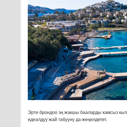
Эрте брондоо эң жакшы бааларды камсыз кылы
идеалдуу жай табууну да жеңилдетет.