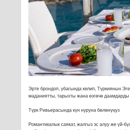
Эрте брондоп, убагында келип, Түркиянын Эг
маданиятты, тарыхты жана өзгөчө даамдарды 
Түрк Ривьерасында күн нуруна бөлөнүңүз
Романтикалык саякат, жалгыз эс алуу же үй-