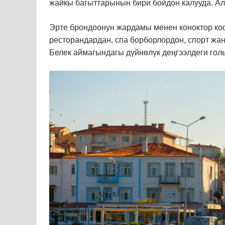
жайкы багыттарынын бири бойдон калууда. Ал 
Эрте брондоонун жардамы менен коноктор ко
ресторандардан, спа борборлордон, спорт жан
Белек аймагындагы дүйнөлүк деңгээлдеги го