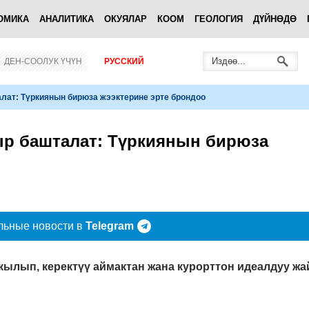
ОМИКА
АНАЛИТИКА
ОКУЯЛАР
КООМ
ГЕОЛОГИЯ
ДҮЙНӨДӨ
ДЕН-СООЛУК ҮЧҮН
РУССКИЙ
лат: Түркиянын бирюза жээктерине эрте брондоо
ыр башталат: Түркиянын бирюза
льные новости в
Telegram
ылып, керектүү аймактан жана курорттон идеалдуу жа