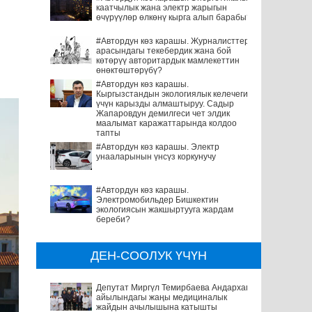
каатчылык жана электр жарыгын
өчүрүүлөр өлкөнү кырга алып барабы?
#Автордун көз карашы. Журналисттер
арасындагы текебердик жана бой
көтөрүү авторитардык мамлекеттин
өнөктөштөрүбү?
#Автордун көз карашы.
Кыргызстандын экологиялык келечеги
үчүн карызды алмаштыруу. Садыр
Жапаровдун демилгеси чет элдик
маалымат каражаттарында колдоо
тапты
#Автордун көз карашы. Электр
унааларынын үнсүз коркунучу
#Автордун көз карашы.
Электромобильдер Бишкектин
экологиясын жакшыртууга жардам
береби?
ДЕН-СООЛУК ҮЧҮН
Депутат Миргүл Темирбаева Андархам
айылындагы жаңы медициналык
жайдын ачылышына катышты