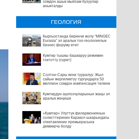
сомдон ашык мыйзам бузуулар
аныкталды
ГЕОЛОГИЯ
Кыргызстанда биринчи жолу “MINGEO
Eurasia” эл аралык тоо-геологиялык
бизнес форуму өтөт
Кумтөр тышкы башкаруу режимин
токтотту (сүрөт)
Солтон-Сары кени тууралуу: Жыл
сайын жергиликтүү тургундарга 50
миллион сомдон компенсация төлөнөт
Кумтөрдүн ашпозчуларынын жаңы эл
аралык жеңиши
«Кумтөр» Улуттук филармониянын
солисттеринин Каракол шаарындагы
спектаклинин премьерасына
демөөрчү болду