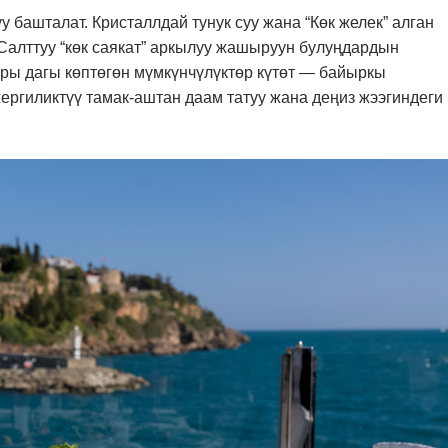
 башталат. Кристаллдай тунук суу жана “Көк желек” алган
 Салттуу “көк саякат” аркылуу жашыруун булуңдардын
кары дагы көптөгөн мүмкүнчүлүктөр күтөт — байыркы
жергиликтүү тамак-аштан даам татуу жана деңиз жээгиндеги