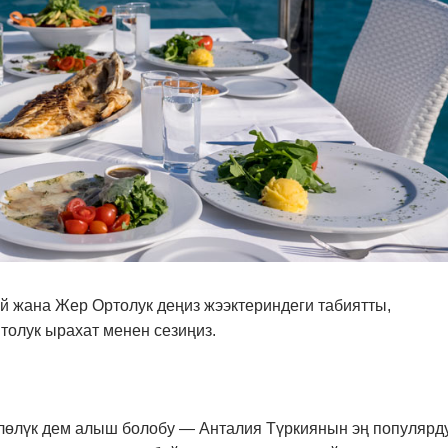
ей жана Жер Ортолук деңиз жээктериндеги табиятты,
толук ырахат менен сезиңиз.
бүлөлүк дем алыш болобу — Анталия Түркиянын эң популярд