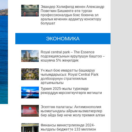
Эвандер Холифилд менен Александр
Поветкин Бишкекте өтө турган
профессионалдык бокс боюнча эл
аралык кеченин ардактуу коноктору
болушат
ЭКОНОМИКА
Royal central park – The Essence
подсекциясынын курулушун баштоо –
кошумча 5% жеңилдик
Үч жыл бою имаратты башкаруу
чыгымдарысыз: Royal Central Park
долбоорунун стратегиялык
артыкчылыгы
Туркия 2025-жылы туризмде
рекорддук көрсоөткучтөргө жетишти
Эсептөө палатасы: Антимонополия
кызматындагы айрым кызматкерлер
бир айда бир нече жолу премия алган
Финансы министрлигинде 2024-
жылдагы бюджетте 133 миллион