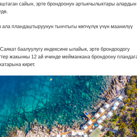
баштаган сайын, эрте брондоонун артыкчылыктары алардын
үдө.
н ала пландаштыруунун тынчтыгы көпчүлүк үчүн маанилүү
аякат баалуулугу индексине ылайык, эрте брондоодогу
еттер жакынкы 12 ай ичинде мейманкана брондоону пландаг
катарына кирет.