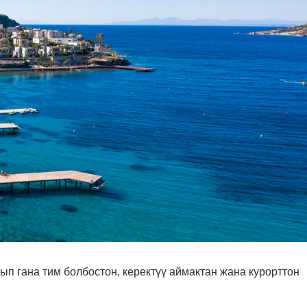
п гана тим болбостон, керектүү аймактан жана курорттон