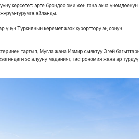
үнү көрсөтөт: эрте брондоо эми жөн гана акча үнөмдөөнүн
 жүрүм-турумга айланды.
ар үчүн Түркиянын керемет жээк курорттору эң сонун
теринен тартып, Мугла жана Измир сыяктуу Эгей багыттар
жээгиндеги эс алууну маданият, гастрономия жана ар түрдүү