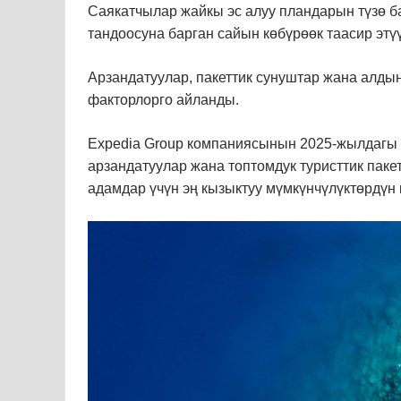
Саякатчылар жайкы эс алуу пландарын түзө 
тандоосуна барган сайын көбүрөөк таасир этү
Арзандатуулар, пакеттик сунуштар жана алды
факторлорго айланды.
Expedia Group компаниясынын 2025-жылдагы С
арзандатуулар жана топтомдук туристтик пак
адамдар үчүн эң кызыктуу мүмкүнчүлүктөрдүн 