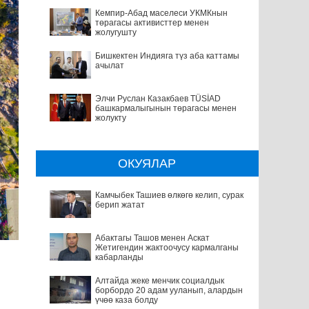
Кемпир-Абад маселеси УКМКнын
төрагасы активисттер менен
жолугушту
Бишкектен Индияга түз аба каттамы
ачылат
Элчи Руслан Казакбаев TÜSİAD
башкармалыгынын төрагасы менен
жолукту
ОКУЯЛАР
Камчыбек Ташиев өлкөгө келип, сурак
берип жатат
Абактагы Ташов менен Аскат
Жетигендин жактоочусу кармалганы
кабарланды
Алтайда жеке менчик социалдык
борбордо 20 адам ууланып, алардын
үчөө каза болду