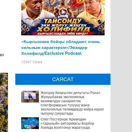
«Кыргызские бойцы обладают очень
сильным характером»/Эвандер
Холифилд/Exclusive Podcast
ан
12397 Views
САЯСАТ
Жогорку Кеңештин депутаты Рахат
Жунушбаева экологиялык
көзөмөлдүн санариптик
платформасын түзүүнү жана
экологиялык төлөмдөрдү кайра карап
чыгууну сунуштады
Олег Постернак: Кремлдин
«тарыхый» риторикасы Борбор
Азияда кооптонуу жаратууда