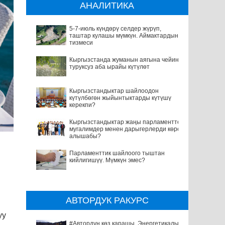
АНАЛИТИКА
5-7-июль күндөрү селдер жүрүп,
таштар кулашы мүмкүн. Аймактардын
тизмеси
Кыргызстанда жуманын аягына чейин
туруксуз аба ырайы күтүлөт
Кыргызстандыктар шайлоодон
күтүлбөгөн жыйынтыктарды күтүшү
керекпи?
Кыргызстандыктар жаңы парламентте
мугалимдер менен дарыгерлерди көрө
алышабы?
Парламенттик шайлоого тыштан
кийлигишүү. Мүмкүн эмес?
АВТОРДУК РАКУРС
уу
#Автордун көз карашы. Энергетикалык