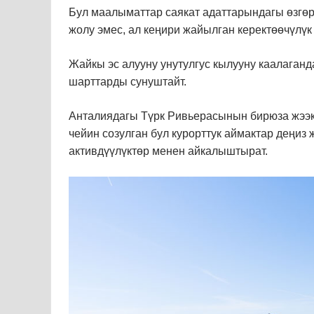
Бул маалыматтар саякат адаттарындагы өзгөрү
жолу эмес, ал кеңири жайылган керектөөчүлүк
Жайкы эс алууну унутулгус кылууну каалаганд
шарттарды сунуштайт.
Анталиядагы Түрк Ривьерасынын бирюза жээк
чейин созулган бул курорттук аймактар деңиз 
активдүүлүктөр менен айкалыштырат.