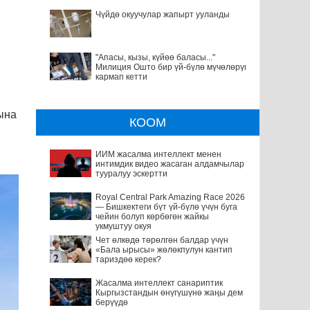
Чүйдө окуучулар жапырт ууланды
"Апасы, кызы, күйөө баласы..."
Милиция Ошто бир үй-бүлө мүчөлөрүн
кармап кетти
ына
КООМ
ИИМ жасалма интеллект менен
интимдик видео жасаган алдамчылар
тууралуу эскертти
Royal Central Park Amazing Race 2026
— Бишкектеги бүт үй-бүлө үчүн буга
чейин болуп көрбөгөн жайкы
укмуштуу окуя
Чет өлкөдө төрөлгөн балдар үчүн
«Бала ырысы» жөлөкпулун кантип
тариздөө керек?
Жасалма интеллект санариптик
Кыргызстандын өнүгүшүнө жаңы дем
берүүдө