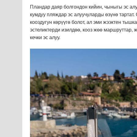
Пландар даяр болгондон кийин, чыныгы эс алуу
кумдуу пляждар эс алуучуларды өзүнө тартат.
кооздугун көрүүгө болот, ал эми жээктен тыш
эстеликтерди изилдөө, кооз жөө маршруттар, 
кечки эс алуу.