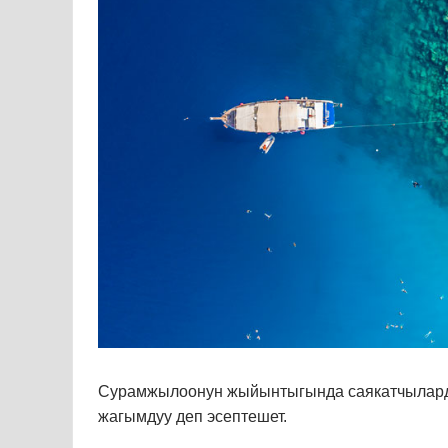
Сурамжылоонун жыйынтыгында саякатчыларды
жагымдуу деп эсептешет.