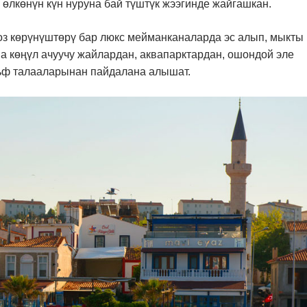
өлкөнүн күн нуруна бай түштүк жээгинде жайгашкан.
оз көрүнүштөрү бар люкс мейманканаларда эс алып, мыкты
а көңүл ачуучу жайлардан, аквапарктардан, ошондой эле
льф талааларынан пайдалана алышат.