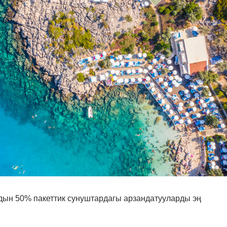
н 50% пакеттик сунуштардагы арзандатууларды эң