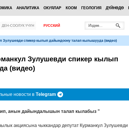
ОМИКА
АНАЛИТИКА
ОКУЯЛАР
КООМ
ГЕОЛОГИЯ
ДҮЙНӨДӨ
ДЕН-СООЛУК ҮЧҮН
РУССКИЙ
ул Зулушевди спикер кылып дайындоону талап кылышууда (видео)
рманкул Зулушевди спикер кылып
а (видео)
льные новости в
Telegram
елип, анын дайындалышын талап кылабыз "
чылык акциясына чыккандар депутат Курманкул Зулушевди