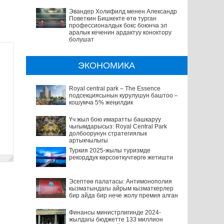
Эвандер Холифилд менен Александр
Поветкин Бишкекте өтө турган
профессионалдык бокс боюнча эл
аралык кеченин ардактуу коноктору
болушат
ЭКОНОМИКА
Royal central park – The Essence
подсекциясынын курулушун баштоо –
кошумча 5% жеңилдик
Үч жыл бою имаратты башкаруу
чыгымдарысыз: Royal Central Park
долбоорунун стратегиялык
артыкчылыгы
Туркия 2025-жылы туризмде
рекорддук көрсоөткучтөргө жетишти
Эсептөө палатасы: Антимонополия
кызматындагы айрым кызматкерлер
бир айда бир нече жолу премия алган
Финансы министрлигинде 2024-
жылдагы бюджетте 133 миллион