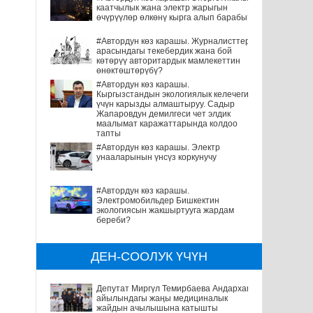
каатчылык жана электр жарыгын
өчүрүүлөр өлкөнү кырга алып барабы?
#Автордун көз карашы. Журналисттер
арасындагы текебердик жана бой
көтөрүү авторитардык мамлекеттин
өнөктөштөрүбү?
#Автордун көз карашы.
Кыргызстандын экологиялык келечеги
үчүн карызды алмаштыруу. Садыр
Жапаровдун демилгеси чет элдик
маалымат каражаттарында колдоо
тапты
#Автордун көз карашы. Электр
унааларынын үнсүз коркунучу
#Автордун көз карашы.
Электромобильдер Бишкектин
экологиясын жакшыртууга жардам
береби?
ДЕН-СООЛУК ҮЧҮН
Депутат Миргүл Темирбаева Андархам
айылындагы жаңы медициналык
жайдын ачылышына катышты