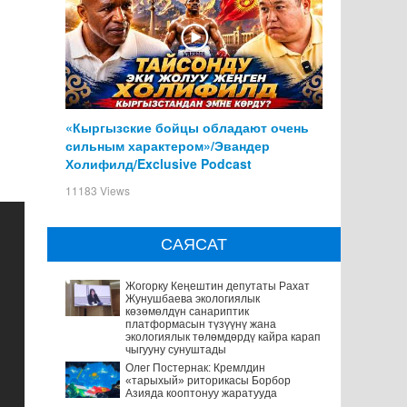
«Кыргызские бойцы обладают очень
сильным характером»/Эвандер
Холифилд/Exclusive Podcast
11183 Views
САЯСАТ
Жогорку Кеңештин депутаты Рахат
Жунушбаева экологиялык
көзөмөлдүн санариптик
платформасын түзүүнү жана
экологиялык төлөмдөрдү кайра карап
чыгууну сунуштады
Олег Постернак: Кремлдин
«тарыхый» риторикасы Борбор
Азияда кооптонуу жаратууда