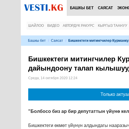
БАШКЫ БЕТ
САЯСАТ
ЭКОН
ШАЙЛОО
ВИДЕО
АВТОРДУК РАКУРС
КЫРГЫЗ ТААНУУ
Башкы бет
/
Саясат
/
Бишкектеги митингчилер Курманк
Бишкектеги митингчилер Ку
дайындоону талап кылышууд
Среда, 14 октября 2020 12:24
Только актуа
"Болбосо биз ар бир депутаттын үйүнө к
Бишкектеги өкмөт үйүнүн алдындагы нааразы