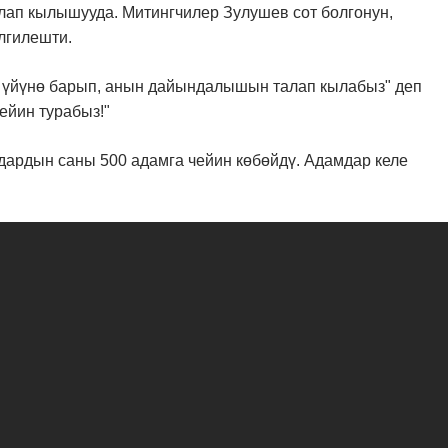
лап кылышууда. Митингчилер Зулушев сот болгонун,
лгилешти.
ын үйүнө барып, анын дайындалышын талап кылабыз" деп
ейин турабыз!"
ардын саны 500 адамга чейин көбөйдү. Адамдар келе