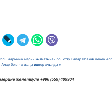
кол шаарынын мэрин кызматынан бошотту
Сапар Исаков менен Ал
. Алар боюнча жаңы иштер ачылды »
мерине жөнөткүлө
+996 (559) 409904