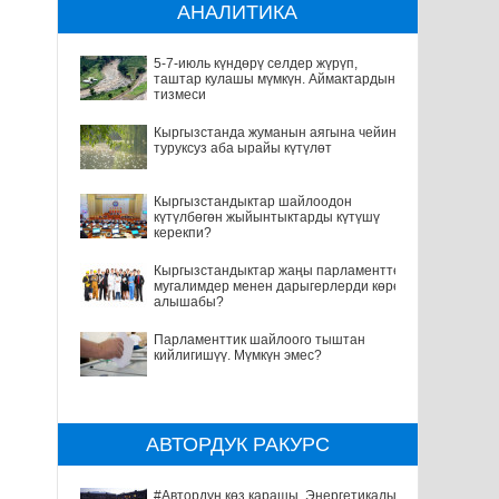
АНАЛИТИКА
5-7-июль күндөрү селдер жүрүп,
таштар кулашы мүмкүн. Аймактардын
тизмеси
Кыргызстанда жуманын аягына чейин
туруксуз аба ырайы күтүлөт
Кыргызстандыктар шайлоодон
күтүлбөгөн жыйынтыктарды күтүшү
керекпи?
Кыргызстандыктар жаңы парламентте
мугалимдер менен дарыгерлерди көрө
алышабы?
Парламенттик шайлоого тыштан
кийлигишүү. Мүмкүн эмес?
АВТОРДУК РАКУРС
#Автордун көз карашы. Энергетикалык