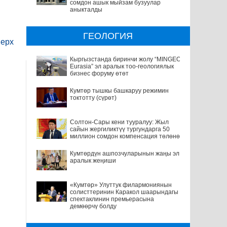
сомдон ашык мыйзам бузуулар
аныкталды
ГЕОЛОГИЯ
ерх
Кыргызстанда биринчи жолу “MINGEO
Eurasia” эл аралык тоо-геологиялык
бизнес форуму өтөт
Кумтөр тышкы башкаруу режимин
токтотту (сүрөт)
Солтон-Сары кени тууралуу: Жыл
сайын жергиликтүү тургундарга 50
миллион сомдон компенсация төлөнөт
Кумтөрдүн ашпозчуларынын жаңы эл
аралык жеңиши
«Кумтөр» Улуттук филармониянын
солисттеринин Каракол шаарындагы
спектаклинин премьерасына
демөөрчү болду