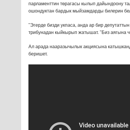
парламенттин төрагасы кылып дайындоону та
ошондуктан бардык мыйзамдарды билерин бе
"Эгерде бизди укпаса, анда ар бир депутатт
трибунадан кыйкырып жатышат. "Биз аягына ч
Ал арада нааразычылык акциясына катышканд
беришет.