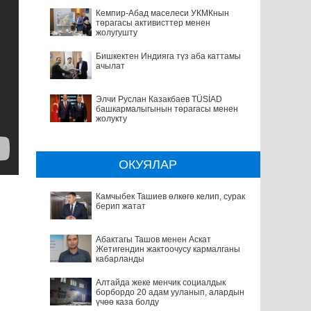
Кемпир-Абад маселеси УКМКнын
төрагасы активисттер менен
жолугушту
Бишкектен Индияга түз аба каттамы
ачылат
Элчи Руслан Казакбаев TÜSİAD
башкармалыгынын төрагасы менен
жолукту
ОКУЯЛАР
Камчыбек Ташиев өлкөгө келип, сурак
берип жатат
Абактагы Ташов менен Аскат
Жетигендин жактоочусу кармалганы
кабарланды
Алтайда жеке менчик социалдык
борбордо 20 адам ууланып, алардын
үчөө каза болду