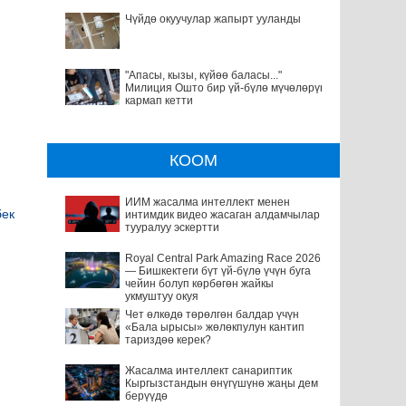
Чүйдө окуучулар жапырт ууланды
"Апасы, кызы, күйөө баласы..."
Милиция Ошто бир үй-бүлө мүчөлөрүн
кармап кетти
КООМ
ИИМ жасалма интеллект менен
бек
интимдик видео жасаган алдамчылар
тууралуу эскертти
Royal Central Park Amazing Race 2026
— Бишкектеги бүт үй-бүлө үчүн буга
чейин болуп көрбөгөн жайкы
укмуштуу окуя
Чет өлкөдө төрөлгөн балдар үчүн
«Бала ырысы» жөлөкпулун кантип
тариздөө керек?
Жасалма интеллект санариптик
Кыргызстандын өнүгүшүнө жаңы дем
берүүдө