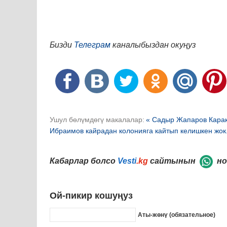
Бизди
Телеграм
каналыбыздан окуңуз
Ушул бөлүмдөгү макалалар:
« Садыр Жапаров Кара
Ибраимов кайрадан колонияга кайтып келишкен жок
Кабарлар болсо
Vesti
.kg
сайтынын
но
Ой-пикир кошуңуз
Аты-жөнү (обязательное)