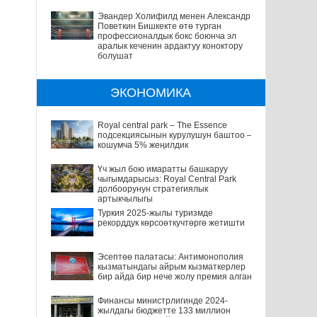
Эвандер Холифилд менен Александр
Поветкин Бишкекте өтө турган
профессионалдык бокс боюнча эл
аралык кеченин ардактуу коноктору
болушат
ЭКОНОМИКА
Royal central park – The Essence
подсекциясынын курулушун баштоо –
кошумча 5% жеңилдик
Үч жыл бою имаратты башкаруу
чыгымдарысыз: Royal Central Park
долбоорунун стратегиялык
артыкчылыгы
Туркия 2025-жылы туризмде
рекорддук көрсоөткучтөргө жетишти
Эсептөө палатасы: Антимонополия
кызматындагы айрым кызматкерлер
бир айда бир нече жолу премия алган
Финансы министрлигинде 2024-
жылдагы бюджетте 133 миллион