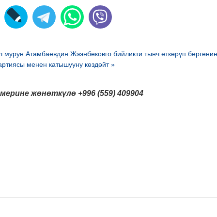
л мурун Атамбаевдин Жээнбековго бийликти тынч өткөрүп бергени
артиясы менен катышууну көздөйт »
мерине жөнөткүлө
+996 (559) 409904