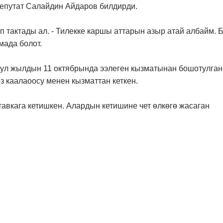
епутат Салайдин Айдаров билдирди.
еп тактады ал. - Тилекке каршы аттарын азыр атай албайм. 
ада болот.
шул жылдын 11 октябрында ээлеген кызматынан бошотулган
з каалаоосу менен кызматтан кеткен.
авкага кетишкен. Алардын кетишине чет өлкөгө жасаган