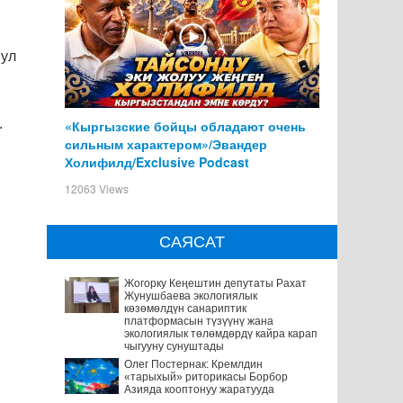
Бул
.
«Кыргызские бойцы обладают очень
сильным характером»/Эвандер
Холифилд/Exclusive Podcast
12063 Views
САЯСАТ
Жогорку Кеңештин депутаты Рахат
Жунушбаева экологиялык
көзөмөлдүн санариптик
платформасын түзүүнү жана
экологиялык төлөмдөрдү кайра карап
чыгууну сунуштады
Олег Постернак: Кремлдин
«тарыхый» риторикасы Борбор
Азияда кооптонуу жаратууда