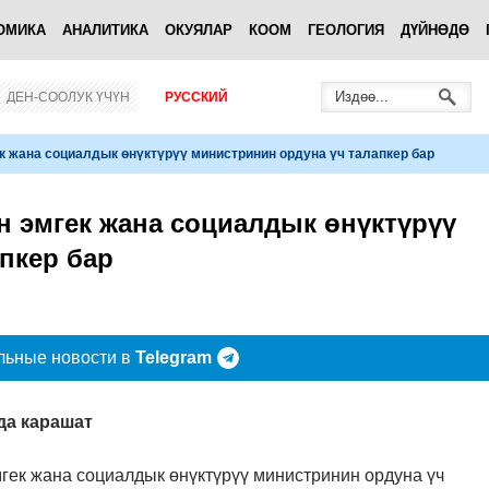
ОМИКА
АНАЛИТИКА
ОКУЯЛАР
КООМ
ГЕОЛОГИЯ
ДҮЙНӨДӨ
ДЕН-СООЛУК ҮЧҮН
РУССКИЙ
 жана социалдык өнүктүрүү министринин ордуна үч талапкер бар
 эмгек жана социалдык өнүктүрүү
пкер бар
льные новости в
Telegram
да карашат
ек жана социалдык өнүктүрүү министринин ордуна үч