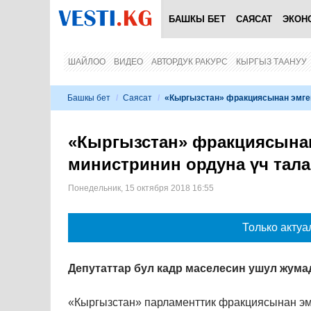
БАШКЫ БЕТ
САЯСАТ
ЭКОН
ШАЙЛОО
ВИДЕО
АВТОРДУК РАКУРС
КЫРГЫЗ ТААНУУ
Башкы бет
/
Саясат
/
«Кыргызстан» фракциясынан эмгек
«Кыргызстан» фракциясынан
министринин ордуна үч тала
Понедельник, 15 октября 2018 16:55
Только актуа
Депутаттар бул кадр маселесин ушул жума
«Кыргызстан» парламенттик фракциясынан эмг