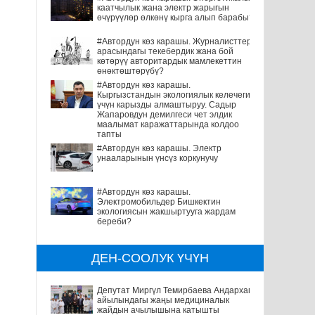
каатчылык жана электр жарыгын
өчүрүүлөр өлкөнү кырга алып барабы?
#Автордун көз карашы. Журналисттер
арасындагы текебердик жана бой
көтөрүү авторитардык мамлекеттин
өнөктөштөрүбү?
#Автордун көз карашы.
Кыргызстандын экологиялык келечеги
үчүн карызды алмаштыруу. Садыр
Жапаровдун демилгеси чет элдик
маалымат каражаттарында колдоо
тапты
#Автордун көз карашы. Электр
унааларынын үнсүз коркунучу
#Автордун көз карашы.
Электромобильдер Бишкектин
экологиясын жакшыртууга жардам
береби?
ДЕН-СООЛУК ҮЧҮН
Депутат Миргүл Темирбаева Андархам
айылындагы жаңы медициналык
жайдын ачылышына катышты