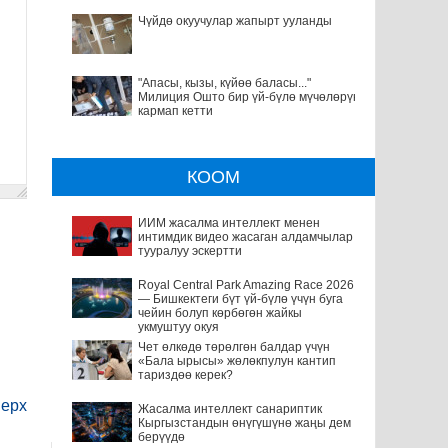
Чүйдө окуучулар жапырт ууланды
"Апасы, кызы, күйөө баласы..."
Милиция Ошто бир үй-бүлө мүчөлөрүн
кармап кетти
КООМ
ИИМ жасалма интеллект менен
интимдик видео жасаган алдамчылар
тууралуу эскертти
Royal Central Park Amazing Race 2026
— Бишкектеги бүт үй-бүлө үчүн буга
чейин болуп көрбөгөн жайкы
укмуштуу окуя
Чет өлкөдө төрөлгөн балдар үчүн
«Бала ырысы» жөлөкпулун кантип
тариздөө керек?
ерх
Жасалма интеллект санариптик
Кыргызстандын өнүгүшүнө жаңы дем
берүүдө