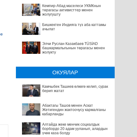
Кемпир-Абад маселеси УКМКнын
төрагасы активисттер менен
жолугушту
Бишкектен Индияга түз аба каттамы
ачылат
не
Элчи Руслан Казакбаев TÜSİAD
башкармалыгынын төрагасы менен
жолукту
ОКУЯЛАР
Камчыбек Ташиев өлкөгө келип, сурак
берип жатат
Абактагы Ташов менен Аскат
Жетигендин жактоочусу кармалганы
кабарланды
Алтайда жеке менчик социалдык
борбордо 20 адам ууланып, алардын
үчөө каза болду