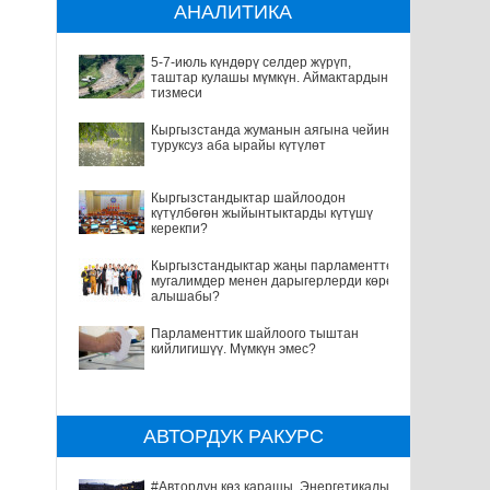
АНАЛИТИКА
5-7-июль күндөрү селдер жүрүп,
таштар кулашы мүмкүн. Аймактардын
тизмеси
Кыргызстанда жуманын аягына чейин
туруксуз аба ырайы күтүлөт
Кыргызстандыктар шайлоодон
күтүлбөгөн жыйынтыктарды күтүшү
керекпи?
Кыргызстандыктар жаңы парламентте
мугалимдер менен дарыгерлерди көрө
алышабы?
Парламенттик шайлоого тыштан
кийлигишүү. Мүмкүн эмес?
АВТОРДУК РАКУРС
#Автордун көз карашы. Энергетикалык