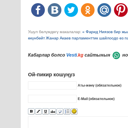
Ушул бөлүмдөгү макалалар:
« Фарид Ниязов бир жы
өкүнбөйт
Жанар Акаев парламенттик шайлоодо өз п
Кабарлар болсо
Vesti
.kg
сайтынын
но
Ой-пикир кошуңуз
Аты-жөнү (обязательное)
E-Mail (обязательное)