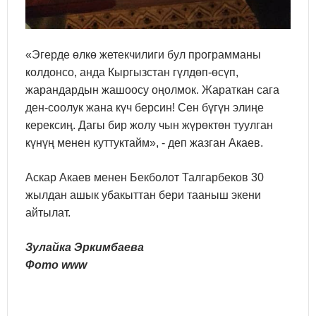
«Эгерде өлкө жетекчилиги бул программаны
колдонсо, анда Кыргызстан гүлдөп-өсүп,
жарандардын жашоосу оңолмок. Жараткан сага
ден-соолук жана күч берсин! Сен бүгүн элиңе
керексиң. Дагы бир жолу чын жүрөктөн туулган
күнүң менен куттуктайм», - деп жазган Акаев.
Аскар Акаев менен Бекболот Талгарбеков 30
жылдан ашык убакыттан бери тааныш экени
айтылат.
Зулайка Эркимбаева
Фото www