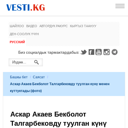
ШАЙЛОО
ВИДЕО
АВТОРДУК РАКУРС
КЫРГЫЗ ТААНУУ
ДЕН-СООЛУК ҮЧҮН
РУССКИЙ
Биз социалдык тармактардабыз:
Башкы бет
/
Саясат
/
Аскар Акаев Бекболот Талгарбековду туулган күнү менен
куттуктады (фото)
Аскар Акаев Бекболот
Талгарбековду туулган күнү