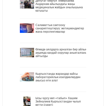
Депутат Миргүл Темирбаева
Андархам айылындагы жаңы
медициналык жайдын ачылышына
катышты
Саламаттык сактоону
санариптештирүү: жетишкендиктер
жана перспективалар
Өлкөдө аялдарга арналган бир айлык
акцияда кандай оорулар аныкталганы
айтылды
Кыргызстанда жарандар кайсы
лабораториялык изилдөөлөрдөн
акысыз өтө алат
Ызы чуусу көп «табып» Хашим
Зейналиев Кыргызстандан чыгып
кетти (сүрөт)