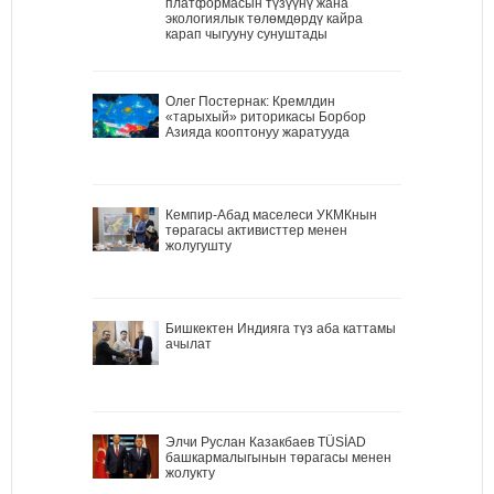
платформасын түзүүнү жана
экологиялык төлөмдөрдү кайра
карап чыгууну сунуштады
Олег Постернак: Кремлдин
«тарыхый» риторикасы Борбор
Азияда кооптонуу жаратууда
Кемпир-Абад маселеси УКМКнын
төрагасы активисттер менен
жолугушту
Бишкектен Индияга түз аба каттамы
ачылат
Элчи Руслан Казакбаев TÜSİAD
башкармалыгынын төрагасы менен
жолукту