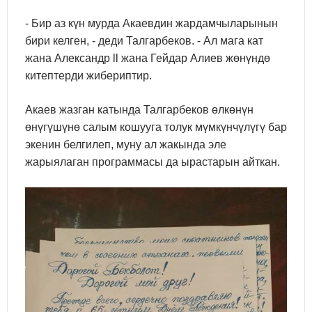
- Бир аз күн мурда Акаевдин жардамчыларынын
бири келген, - деди Талгарбеков. - Ал мага кат
жана Александр ll жана Гейдар Алиев жөнүндө
китептерди жибериптир.
Акаев жазган катында Талгарбеков өлкөнүн
өнүгүшүнө салым кошууга толук мүмкүнчүлүгү бар
экенин белгилеп, муну ал жакында эле
жарыялаган программасы да ырастарын айткан.