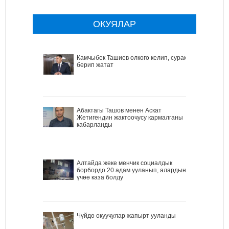
ОКУЯЛАР
Камчыбек Ташиев өлкөгө келип, сурак
берип жатат
Абактагы Ташов менен Аскат
Жетигендин жактоочусу кармалганы
кабарланды
Алтайда жеке менчик социалдык
борбордо 20 адам ууланып, алардын
үчөө каза болду
Чүйдө окуучулар жапырт ууланды