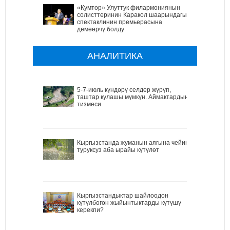
«Кумтөр» Улуттук филармониянын
солисттеринин Каракол шаарындагы
спектаклинин премьерасына
демөөрчү болду
АНАЛИТИКА
5-7-июль күндөрү селдер жүрүп,
таштар кулашы мүмкүн. Аймактардын
тизмеси
Кыргызстанда жуманын аягына чейин
туруксуз аба ырайы күтүлөт
Кыргызстандыктар шайлоодон
күтүлбөгөн жыйынтыктарды күтүшү
керекпи?