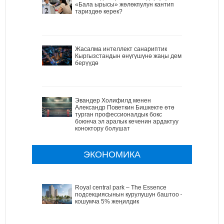
«Бала ырысы» жөлөкпулун кантип
тариздөө керек?
Жасалма интеллект санариптик
Кыргызстандын өнүгүшүнө жаңы дем
берүүдө
Эвандер Холифилд менен
Александр Поветкин Бишкекте өтө
турган профессионалдык бокс
боюнча эл аралык кеченин ардактуу
коноктору болушат
ЭКОНОМИКА
Royal central park – The Essence
подсекциясынын курулушун баштоо –
кошумча 5% жеңилдик