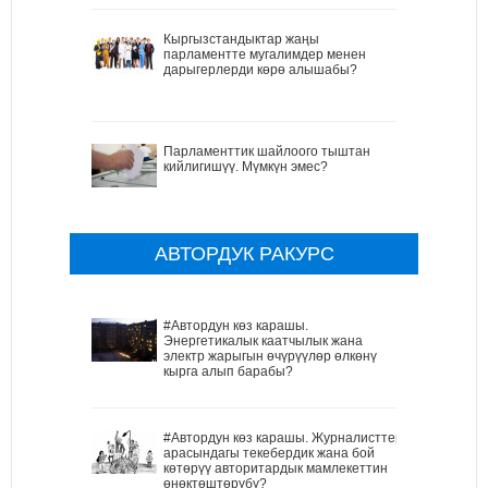
Кыргызстандыктар жаңы
парламентте мугалимдер менен
дарыгерлерди көрө алышабы?
Парламенттик шайлоого тыштан
кийлигишүү. Мүмкүн эмес?
АВТОРДУК РАКУРС
#Автордун көз карашы.
Энергетикалык каатчылык жана
электр жарыгын өчүрүүлөр өлкөнү
кырга алып барабы?
#Автордун көз карашы. Журналисттер
арасындагы текебердик жана бой
көтөрүү авторитардык мамлекеттин
өнөктөштөрүбү?