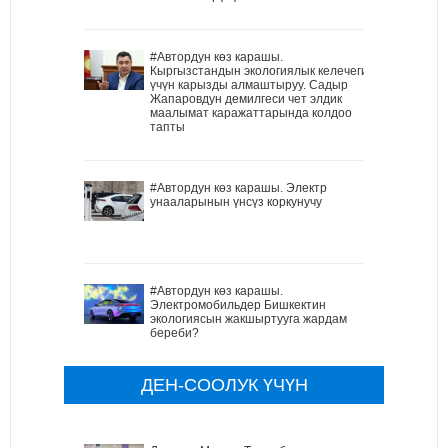
#Автордун көз карашы.
Кыргызстандын экологиялык келечеги
үчүн карызды алмаштыруу. Садыр
Жапаровдун демилгеси чет элдик
маалымат каражаттарында колдоо
тапты
#Автордун көз карашы. Электр
унааларынын үнсүз коркунучу
#Автордун көз карашы.
Электромобильдер Бишкектин
экологиясын жакшыртууга жардам
береби?
ДЕН-СООЛУК ҮЧҮН