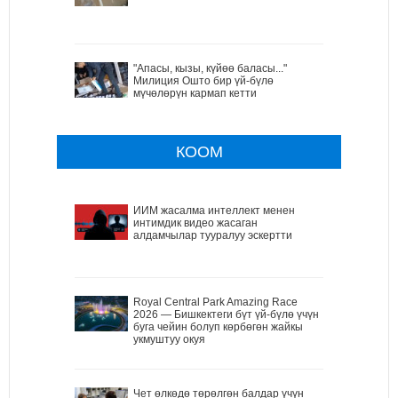
"Апасы, кызы, күйөө баласы..."
Милиция Ошто бир үй-бүлө
мүчөлөрүн кармап кетти
КООМ
ИИМ жасалма интеллект менен
интимдик видео жасаган
алдамчылар тууралуу эскертти
Royal Central Park Amazing Race
2026 — Бишкектеги бүт үй-бүлө үчүн
буга чейин болуп көрбөгөн жайкы
укмуштуу окуя
Чет өлкөдө төрөлгөн балдар үчүн