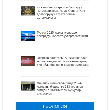
Үч жыл бою имаратты башкаруу
чыгымдарысыз: Royal Central Park
долбоорунун стратегиялык
артыкчылыгы
Туркия 2025-жылы туризмде
рекорддук көрсоөткучтөргө жетишти
Эсептөө палатасы: Антимонополия
кызматындагы айрым кызматкерлер
бир айда бир нече жолу премия алган
Финансы министрлигинде 2024-
жылдагы бюджетте 133 миллион
сомдон ашык мыйзам бузуулар
аныкталды
ГЕОЛОГИЯ