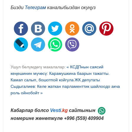
Бизди
Телеграм
каналыбыздан окуңуз
Ушул бөлүмдөгү макалалар:
« КСДПнын саясий
кеңешинин мүчөсү: Карамушкина баарын тажатты.
Камап салып, бошотпой койгула
ЖК депутаты
Сыдыгалиев: Келе жаткан парламенттик шайлоодо акча
роль ойнобойт »
Кабарлар болсо
Vesti
.kg
сайтынын
номерине жөнөткүлө
+996 (559) 409904