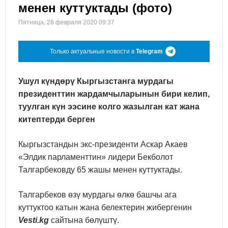
менен куттуктады (фото)
Пятница, 28 февраля 2020 09:37
Только актуальные новости в
Telegram
Ушул күндөрү Кыргызстанга мурдагы
президенттин жардамчыларынын бири келип,
туулган күн ээсине колго жазылган кат жана
китептерди берген
Кыргызстандын экс-президенти Аскар Акаев
«Элдик парламенттин» лидери Бекболот
Талгарбековду 65 жашы менен куттуктады.
Талгарбеков өзү мурдагы өлкө башчы ага
куттуктоо катын жана белектерин жибергенин
Vesti.kg
сайтына бөлүштү.