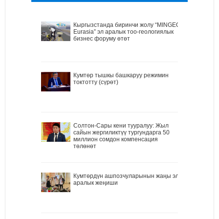
Кыргызстанда биринчи жолу “MINGEO
Eurasia” эл аралык тоо-геологиялык
бизнес форуму өтөт
Кумтөр тышкы башкаруу режимин
токтотту (сүрөт)
Солтон-Сары кени тууралуу: Жыл
сайын жергиликтүү тургундарга 50
миллион сомдон компенсация
төлөнөт
Кумтөрдүн ашпозчуларынын жаңы эл
аралык жеңиши