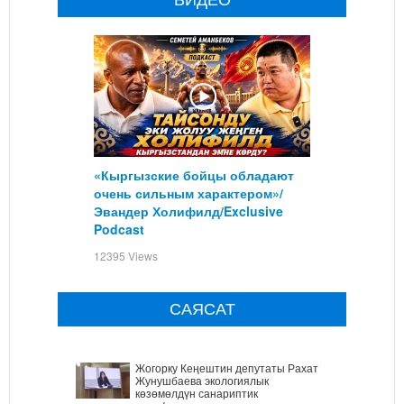
«Кыргызские бойцы обладают
очень сильным характером»/
Эвандер Холифилд/Exclusive
Podcast
12395 Views
САЯСАТ
Жогорку Кеңештин депутаты Рахат
Жунушбаева экологиялык
көзөмөлдүн санариптик