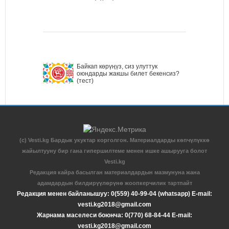
Байкап көрүңүз, сиз улуттук
оюндарды жакшы билет бекенсиз?
(тест)
(c) Vesti.kg Бардык укуктар корголгон. Материалдарды көпчүлүккө
жайылтууну бир гана гипершилтеме менен ишке ашырууга болот
Vesti.kg
Редакция кайра басылган материалдардын мазмунуна жана
адамдардын билдирүүлөрүнө жоопкерчилик тартпайт
Редакция менен байланышуу: 0(559) 40-99-04 (whatsapp) E-mail:
vesti.kg2018@gmail.com
Жарнама маселеси боюнча: 0(770) 68-84-44 E-mail:
vesti.kg2018@gmail.com